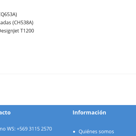
CQ653A)
gadas (CH538A)
DesignJet T1200
acto
Información
ono WS: +569 3115 2570
Quiénes somos