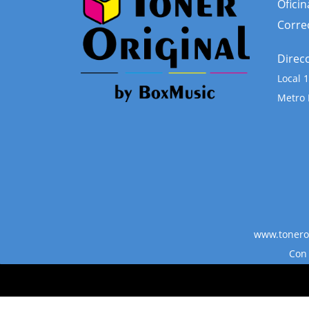
Oficin
Corre
Direc
Local
Metro 
www.toneror
Con 