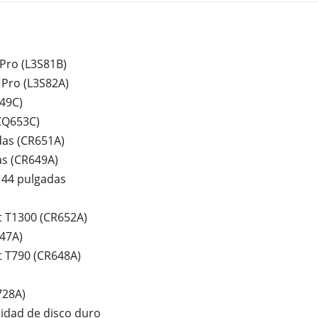
Pro (L3S81B)
 Pro (L3S82A)
649C)
CQ653C)
das (CR651A)
as (CR649A)
 44 pulgadas
t T1300 (CR652A)
647A)
t T790 (CR648A)
728A)
idad de disco duro