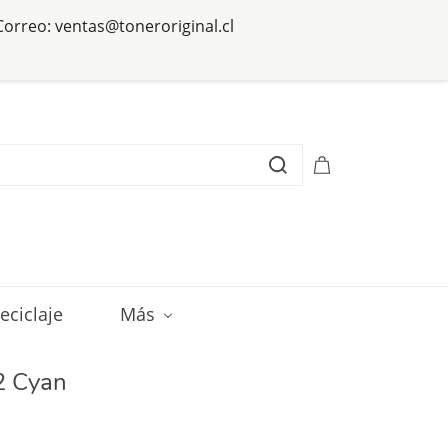
 Correo: ventas@toneroriginal.cl
eciclaje
Más
72 Cyan