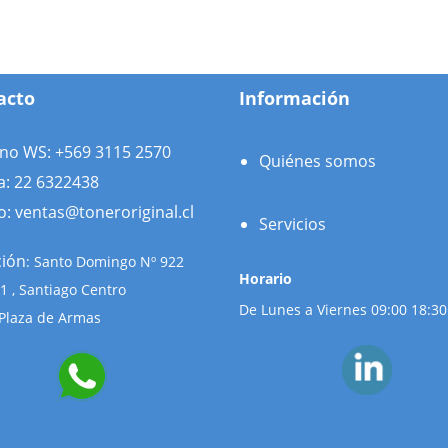
acto
Información
ono WS: +569 3115 2570
Quiénes somos
a: 22 6322438
o: ventas@toneroriginal.cl
Servicios
ción
: Santo Domingo Nº 922
Horario
 11 , Santiago Centro
De Lunes a Viernes 09:00 18:30
Plaza de Armas