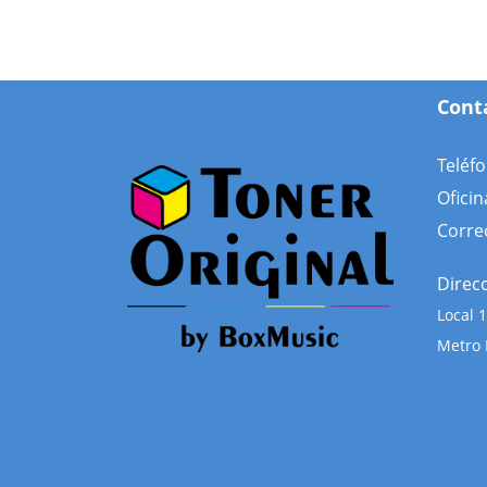
Cont
Teléf
Oficin
Corre
Direc
Local
Metro 