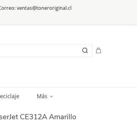
 Correo: ventas@toneroriginal.cl
eciclaje
Más
serJet CE312A Amarillo